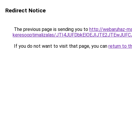
Redirect Notice
The previous page is sending you to
http://webaruhaz-ma
keresooptimalizalas/JTI4JUFDbkElOEJIJTE2JTEwJ
If you do not want to visit that page, you can
return to t