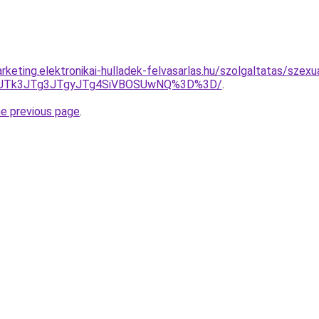
rketing.elektronikai-hulladek-felvasarlas.hu/szolgaltatas/szex
UFCJTk3JTg3JTgyJTg4SiVBOSUwNQ%3D%3D/
.
he previous page
.