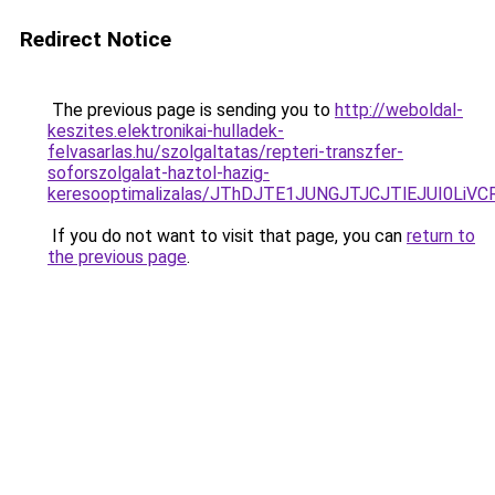
Redirect Notice
The previous page is sending you to
http://weboldal-
keszites.elektronikai-hulladek-
felvasarlas.hu/szolgaltatas/repteri-transzfer-
soforszolgalat-haztol-hazig-
keresooptimalizalas/JThDJTE1JUNGJTJCJTlEJUI0Li
If you do not want to visit that page, you can
return to
the previous page
.