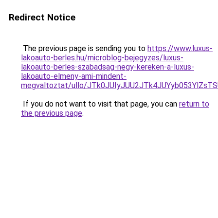
Redirect Notice
The previous page is sending you to
https://www.luxus-
lakoauto-berles.hu/microblog-bejegyzes/luxus-
lakoauto-berles-szabadsag-negy-kereken-a-luxus-
lakoauto-elmeny-ami-mindent-
megvaltoztat/ullo/JTk0JUIyJUU2JTk4JUYyb053YlZ
If you do not want to visit that page, you can
return to
the previous page
.