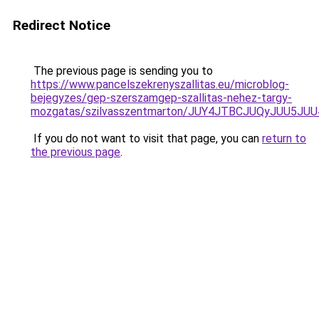
Redirect Notice
The previous page is sending you to
https://www.pancelszekrenyszallitas.eu/microblog-
bejegyzes/gep-szerszamgep-szallitas-nehez-targy-
mozgatas/szilvasszentmarton/JUY4JTBCJUQyJUU
If you do not want to visit that page, you can
return to
the previous page
.